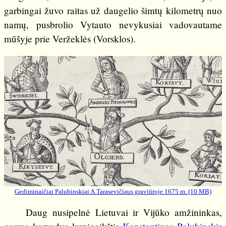
garbingai žuvo raitas už daugelio šimtų kilometrų nuo
namų, pusbrolio Vytauto nevykusiai vadovautame
mūšyje prie Veržeklės (Vorsklos).
Gediminaičiai Palubinskiai A.Tarasevičiaus graviūroje 1675 m. (10 MB)
Daug nusipelnė Lietuvai ir Vijūko amžininkas,