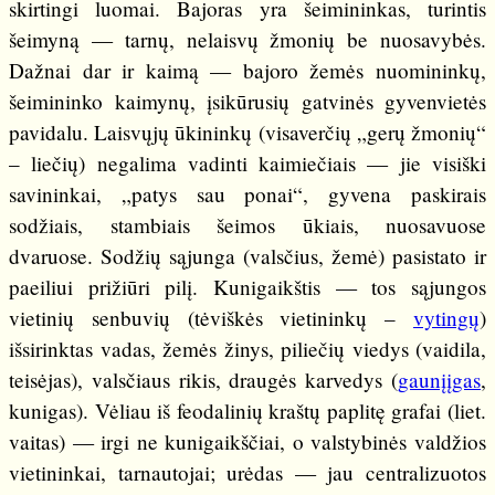
skirtingi luomai. Bajoras yra šeimininkas, turintis
šeimyną — tarnų, nelaisvų žmonių be nuosavybės.
Dažnai dar ir kaimą — bajoro žemės nuomininkų,
šeimininko kaimynų, įsikūrusių gatvinės gyvenvietės
pavidalu. Laisvųjų ūkininkų (visaverčių „gerų žmonių“
– liečių) negalima vadinti kaimiečiais — jie visiški
savininkai, „patys sau ponai“, gyvena paskirais
sodžiais, stambiais šeimos ūkiais, nuosavuose
dvaruose. Sodžių sąjunga (valsčius, žemė) pasistato ir
paeiliui prižiūri pilį. Kunigaikštis — tos sąjungos
vietinių senbuvių (tėviškės vietininkų –
vytingų
)
išsirinktas vadas, žemės žinys, piliečių viedys (vaidila,
teisėjas), valsčiaus rikis, draugės karvedys (
gaunįįgas
,
kunigas). Vėliau iš feodalinių kraštų paplitę grafai (liet.
vaitas) — irgi ne kunigaikščiai, o valstybinės valdžios
vietininkai, tarnautojai; urėdas — jau centralizuotos