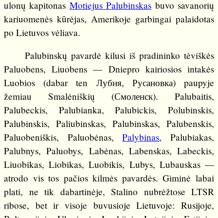
ulonų kapitonas
Motiejus Palubinskas
buvo savanorių
kariuomenės kūrėjas, Amerikoje garbingai palaidotas
po Lietuvos vėliava.
Palubinskų pavardė kilusi iš pradininko tėviškės
Paluobens, Liuobens — Dniepro kairiosios intakės
Luobios (dabar ten Лубня, Русановка) paupyje
žemiau Smalėniškių (Смоленск). Palubaitis,
Palubeckis, Palubianka, Palubickis, Polubinskis,
Palubinskis, Paliubinskas, Palubinskas, Palubenskis,
Paluobeniškis, Paluobėnas,
Palybinas
, Palubiakas,
Palubnys, Paluobys, Labėnas, Labenskas, Labeckis,
Liuobikas, Liobikas, Luobikis, Lubys, Lubauskas —
atrodo vis tos pačios kilmės pavardės. Giminė labai
plati, ne tik dabartinėje, Stalino nubrėžtose LTSR
ribose, bet ir visoje buvusioje Lietuvoje: Rusijoje,