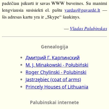
padėčiau įsikurti ir savas WWW buveines. Su manimi
lengviausia susisiekti el. paštu
vardas@pavardė.lt
—
šis adresas kartu yra ir „Skype“ šaukinys.
Vladas Palubinskas
—
Genealogija
Дмитрий Г. Карпинский
M. J. Minakowski - Połubiński
Roger Chylinski - Polubinski
Jastrzębiec (coat of arms)
Princely Houses of Lithuania
Palubinskai internete