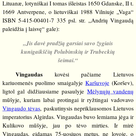
Lituanæ, lotyniškai I tomas išleistas 1650 Gdanske, II t.
1669 Antverpene, o lietuviškai 1988 Vilniuje „Vaga“
ISBN 5-415-00401-7 335 psl. str. „Andrių Vingaudą
paleidžia į laisvę“ gale):
„Jis davė pradžią garsiai savo žygiais
kunigaikščių Polubinskių ir Trubeckių
šeimai.“
Vingaudas
kovėsi pačiame Lietuvos
kariuomenės puolimo smaigalyje
Karšuvoje
(Koršev),
ligtol gal didžiausiame pasaulyje
Mėlynųjų vandenų
mūšyje, kuriam labai protingai ir ryžtingai vadovavo
Vingaudo tėvas
, paskutinysis nepriklausomos Lietuvos
imperatorius Algirdas. Vingaudas buvo lemiama jėga ir
Kulikovo mūšyje, jau po tėvo mirties. Ir mirė
Vingaudas, eidamas 75-uosiuos metus, ne lovoje, o