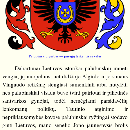
Palubinskių gerbas — pasagą laikantis sakalas
Dabartiniai Lietuvos istorikai palubinskių minėti
vengia, jų nuopelnus, net didžiojo Algirdo ir jo sūnaus
Vingaudo reikšmę stengiasi sumenkinti arba nutylėti,
nes palubinskiai visada buvo tvirti patriotai ir pilietinės
santvarkos gynėjai, todėl nemėgiami parsidavėlių
lenkomanų politikų. Tautinio atginimo ir
nepriklausomybės kovose palubinskai ryžtingai stodavo
ginti Lietuvos, mano senelio Jono jaunesnysis brolis