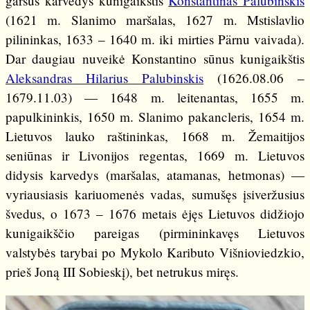
garsus karvedys kunigaikštis
Konstantinas Palubinskis
(1621 m. Slanimo maršalas, 1627 m. Mstislavlio
pilininkas, 1633 – 1640 m. iki mirties Pärnu vaivada).
Dar daugiau nuveikė Konstantino sūnus kunigaikštis
Aleksandras Hilarius Palubinskis
(1626.08.06 –
1679.11.03) — 1648 m. leitenantas, 1655 m.
papulkininkis, 1650 m. Slanimo pakancleris, 1654 m.
Lietuvos lauko raštininkas, 1668 m. Žemaitijos
seniūnas ir Livonijos regentas, 1669 m. Lietuvos
didysis karvedys (maršalas, atamanas, hetmonas) —
vyriausiasis kariuomenės vadas, sumušęs įsiveržusius
švedus, o 1673 – 1676 metais ėjęs Lietuvos didžiojo
kunigaikščio pareigas (pirmininkavęs Lietuvos
valstybės tarybai po Mykolo Kaributo Višnioviedzkio,
prieš Joną III Sobieskį), bet netrukus miręs.