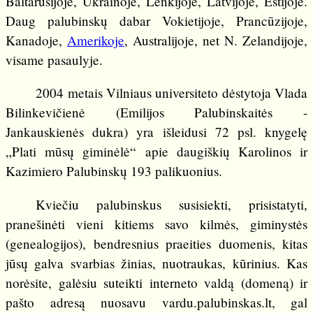
Baltarusijoje, Ukrainoje, Lenkijoje, Latvijoje, Estijoje.
Daug palubinskų dabar Vokietijoje, Prancūzijoje,
Kanadoje,
Amerikoje
, Australijoje, net N. Zelandijoje,
visame pasaulyje.
2004 metais Vilniaus universiteto dėstytoja Vlada
Bilinkevičienė (Emilijos Palubinskaitės -
Jankauskienės dukra) yra išleidusi 72 psl. knygelę
„Plati mūsų giminėlė“ apie daugiškių Karolinos ir
Kazimiero Palubinskų 193 palikuonius.
Kviečiu palubinskus susisiekti, prisistatyti,
pranešinėti vieni kitiems savo kilmės, giminystės
(genealogijos), bendresnius praeities duomenis, kitas
jūsų galva svarbias žinias, nuotraukas, kūrinius. Kas
norėsite, galėsiu suteikti interneto valdą (domeną) ir
pašto adresą nuosavu vardu.palubinskas.lt, gal