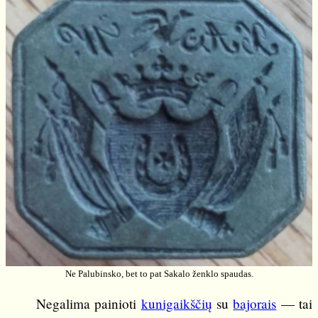
Ne Palubinsko, bet to pat Sakalo ženklo spaudas.
Negalima painioti
kunigaikščių
su
bajorais
— tai