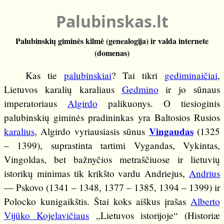
Palubinskas.lt
Palubinskių giminės kilmė (genealogija) ir valda internete
(domenas)
Kas tie
palubinskiai
? Tai tikri
gediminaičiai
,
Lietuvos karalių karaliaus
Gedmino
ir jo sūnaus
imperatoriaus
Algirdo
palikuonys. O tiesioginis
palubinskių giminės pradininkas yra Baltosios Rusios
Vingaudas
karalius
, Algirdo vyriausiasis sūnus
(1325
– 1399), suprastinta tartimi Vygandas, Vykintas,
Vingoldas, bet bažnyčios metraščiuose ir lietuvių
istorikų minimas tik krikšto vardu Andriejus,
Andrius
— Pskovo (1341 – 1348, 1377 – 1385, 1394 – 1399) ir
Polocko kunigaikštis. Štai koks aiškus įrašas
Alberto
Vijūko Kojelavičiaus
„Lietuvos istorijoje“ (Historiæ