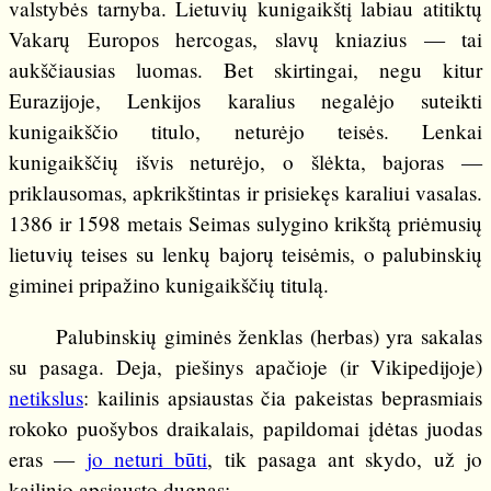
valstybės tarnyba. Lietuvių kunigaikštį labiau atitiktų
Vakarų Europos hercogas, slavų kniazius — tai
aukščiausias luomas. Bet skirtingai, negu kitur
Eurazijoje, Lenkijos karalius negalėjo suteikti
kunigaikščio titulo, neturėjo teisės. Lenkai
kunigaikščių išvis neturėjo, o šlėkta, bajoras —
priklausomas, apkrikštintas ir prisiekęs karaliui vasalas.
1386 ir 1598 metais Seimas sulygino krikštą priėmusių
lietuvių teises su lenkų bajorų teisėmis, o palubinskių
giminei pripažino kunigaikščių titulą.
Palubinskių giminės ženklas (herbas) yra sakalas
su pasaga. Deja, piešinys apačioje (ir Vikipedijoje)
netikslus
: kailinis apsiaustas čia pakeistas beprasmiais
rokoko puošybos draikalais, papildomai įdėtas juodas
eras —
jo neturi būti
, tik pasaga ant skydo, už jo
kailinio apsiausto dugnas: